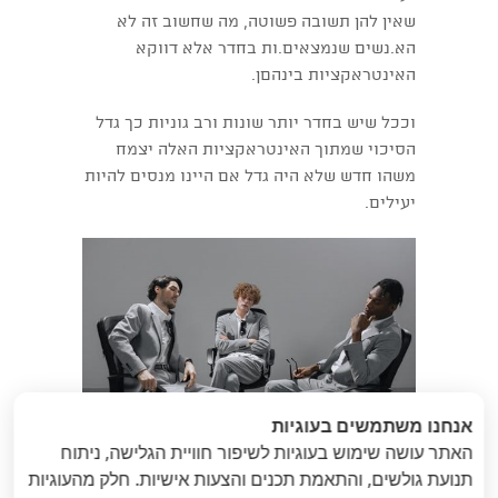
שאין להן תשובה פשוטה, מה שחשוב זה לא
הא.נשים שנמצאים.ות בחדר אלא דווקא
האינטראקציות בינהםן.
וככל שיש בחדר יותר שונות ורב גוניות כך גדל
הסיכוי שמתוך האינטראקציות האלה יצמח
משהו חדש שלא היה גדל אם היינו מנסים להיות
יעילים.
אנחנו משתמשים בעוגיות
האתר עושה שימוש בעוגיות לשיפור חוויית הגלישה, ניתוח
תנועת גולשים, והתאמת תכנים והצעות אישיות. חלק מהעוגיות
«
הבא
: אחד בפה ואחד
הקודם
: איפה פה