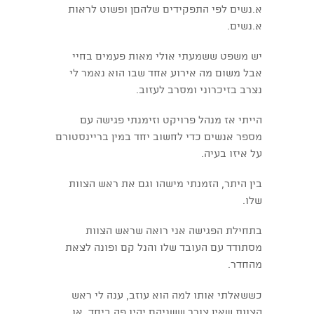
א.נשים לפי התפקידים שלהםן ופשוט לראות
א.נשים.
יש משפט ששמעתי אולי מאות פעמים בחיי
אבל משום מה אירוע אחד שבו הוא נאמר לי
נצרב בזיכרוני ומסרב לעזוב.
הייתי אז מנהל פרויקט וזימנתי פגישה עם
מספר אנשים כדי לחשוב יחד במין בריינסטורם
על איזו בעיה.
בין היתר, הזמנתי מישהו וגם את ראש הצוות
שלו.
בתחילת הפגישה אני רואה שראש הצוות
מסתודד עם העובד שלו והנל קם ופונה לצאת
מהחדר.
כששאלתי אותו למה הוא עוזב, ענה לי ראש
הצוות שאין צורך ששניהם יהיו פה ביחד, או