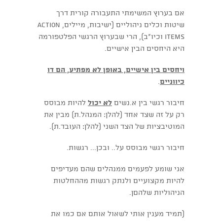
אם בערוץ המשימתי התעבורה קורית דרך
שיטות וכלים ניהוליים (ישיבות, מיילים, action
items וכיו"ב), הרי שבערוץ הרגשי הפלטפורמה
היא היחסים הבין אישיים.
ויחסים בין אישיים, באופן לא מפתיע, הם דו
כיווניים
.
חיבור רגשי בין א.נשים
לא יכול
להיות מבוסס
רק על זה שצד אחד (להלן: המנהל.ת) מבין את
המוטיבציות של הצד השני (להלן: העובד.ת).
חיבור רגשי מבוסס על.. ובכן... רגשות.
אני שומע לפעמים ממנהלים שהם מעדיפים
להיות מקצועיים ולנתק רגשות מההחלטות
הניהוליות שלהםן.
(תמיד מענין אותי לשאול אותם אם כמו את