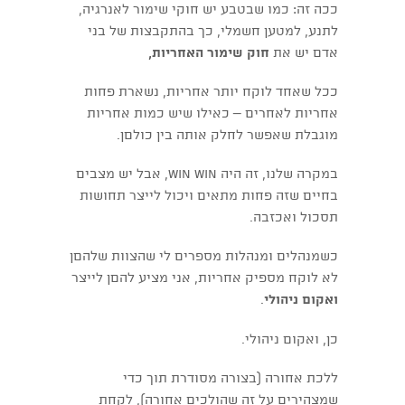
ככה זה: כמו שבטבע יש חוקי שימור לאנרגיה,
לתנע, למטען חשמלי, כך בהתקבצות של בני
אדם יש את
חוק שימור האחריות,
ככל שאחד לוקח יותר אחריות, נשארת פחות
אחריות לאחרים – כאילו שיש כמות אחריות
מוגבלת שאפשר לחלק אותה בין כולםן.
במקרה שלנו, זה היה win win, אבל יש מצבים
בחיים שזה פחות מתאים ויכול לייצר תחושות
תסכול ואכזבה.
כשמנהלים ומנהלות מספרים לי שהצוות שלהםן
לא לוקח מספיק אחריות, אני מציע להםן לייצר
ואקום ניהולי
.
כן, ואקום ניהולי.
ללכת אחורה (בצורה מסודרת תוך כדי
שמצהירים על זה שהולכים אחורה), לקחת