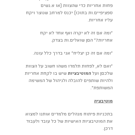
פחות אחריות כדי שהצוות (או א.נשים
ספציפיים.ות בתוכו) יכנס למרחב שנוצר ויקח
עליו אחריות.
"ומה אם זה לא יקרה ואף אחד לא יקח
אחריות?" הםן שואלים.ות בצדק.
"ומה אם זה כן יצליח" אני בדרך כלל עונה.
"ואם לא, לפחות תלמדו משהו חשוב על הצוות
שלכםן ועל
המוטיבציות
שיש בו לקחת אחריות
ולהיות שותפים להובלה ולניהול של המשימה
המשותפת".
מוטיבציה
בתכניות פיתוח מנהלים מלמדים אותנו למצוא
את המוטיבציות האישיות של כל עובד ולעבוד
דרכן.