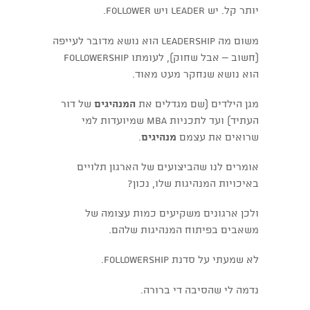
יותר קל. יש leader ויש follower.
משום מה leadership הוא נושא מדובר לעייפה
(חשוב – אבל שחוק), לעומתו followership
הוא נושא שנחקר מעט מאוד.
מגן הילדים (שם מגדלים את
המנהיגים
של דור
העתיד) ועד לתכניות MBA שמיועדות למי
שרואים את עצמם
מנהיגים
.
אומרים לנו שהביצועים של הארגון תלויים
באיכויות המנהיגות שלו, נכון?
ולכן ארגונים משקיעים כמות עצומה של
משאבים בפיתוח המנהיגות שלהם.
לא שמעתי על סדנת followership.
נדמה לי שהסיבה די ברורה.