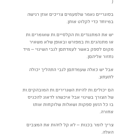
{
בסוגריים נאמר שלפעמים צריכים אוזן רגישה
במיוחד כדי לקלוט אותן.
יש את המתנגדים.ות הקלסיים.ות שאומרים.ות
או מתנהגים.ות במפורש ובאופן שלא משאיר
מקום לספק באשר לעמדתםן לגבי השינוי – מיד
נחזור אליהםן.
אבל יש כאלה שעמדתםן לגבי התהליך יכולה
לתעתע.
הם יכולים.ות להיות השגרירים.ות המובהקים.ות
של הצורך בשינוי אבל איכשהו לדאוג להכניס
בו כל הזמן ספקות ושאלות שלוקחות אותו
אחורה.
צריך לומר בכנות – לא קל לזהות את המצבים
האלה.