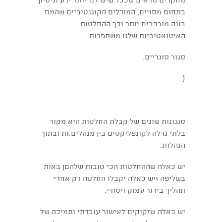
מחקרים מראים שככל שיש לנו יותר ידע וניסיון
בתחום מסויים, המודלים הקוגנטיביים שהמח
בונה מורכבים יותר וכך ההחלטות
האיטואטיביות שלנו משתפרות.
סגור סוגריים.
{
סגנונות שונים של קבלת החלטות היא מקור
בלתי נדלה לקונפליקטים בין מנהלים.ות ובתוך
הנהלות.
יש כאלה שההחלטות הכי טובות שלהםן באות
בשליפה ויש כאלה יקבלו החלטה רק אחרי
תהליך בירור עמוק ויסודי.
יש כאלה שזקוקים לאישור עובדתי ותמיכה של