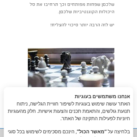
שלכםן שפחות מפותחים וכך תרחיבו את סל
היכולות הקוגנטיביות שלכםן.
יש לזה הרבה יותר סיכוי להצליח!
אנחנו משתמשים בעוגיות
האתר עושה שימוש בעוגיות לשיפור חוויית הגלישה, ניתוח
תנועת גולשים, והתאמת תכנים והצעות אישיות. חלק מהעוגיות
«
הבא
: הקבוצה
הקודם
: זכר
חיוניות לפעילות התקינה של האתר.
»
ליציאת מצריים
כשלם
בלחיצה על
“מאשר הכול”
, הינכם מסכימים לשימוש בכל סוגי