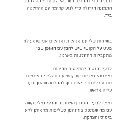
נתונים כדי להחליט ויש כאלה שמספיקה להםן
התמונה הגדולה כדי לנוע קדימה עם ההחלטה
ביד.
בשיחות שלי עם מנהלות ומנהלים אני שומע לא
מעט על הקושי שיש להםן עם האופן שבו
מתקבלות ההחלטות בארגון.
לבעלי הנטיה להחלטות מהירות
ואינטואיטיביות יש קושי עם תהליכים איטיים
ומסורבלים שיביאו בסוף להחלטה שהםן ידעו
עליה מראש.
ואילו לבעלי הסגנון המחושב והרציונאלי, קשה
עם מה שנתפס בעינהםן כשליפות מהמותן ללא
ביסוס והצדקה.