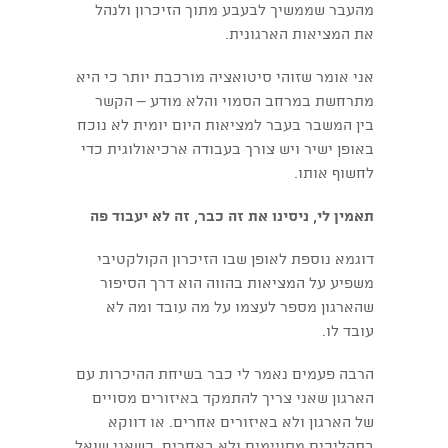
מהעבר שממשיך לבעבע מתוך הזיכרון ולנהל
את המציאות הארגונית.
אני אומר שזוהי סיטואציה מורכבת יותר כי היא
מתרחשת במרחב הסמוי והלא מודע – הקשר
בין המשבר בעבר למציאות היום יומית לא נוכח
באופן ישיר ויש צורך בעבודה ארכיאולוגית כדי
לחשוף אותו.
תאמין לי, ניסינו את זה כבר, זה לא יעבוד פה
דוגמא נוספת לאופן שבו הזיכרון הקולקטיבי
משפיע על המציאות בהווה הוא דרך הסיפור
שהארגון מספר לעצמו על מה עובד ומה לא
עובד לו.
הרבה פעמים נאמר לי כבר בשיחת ההיכרות עם
הארגון שאני צריך להתמקד באיזורים מסויים
של הארגון ולא באיזורים אחרים. או דווקא
בתהליכים מסויימים ולא באחרים. כשאני שואל