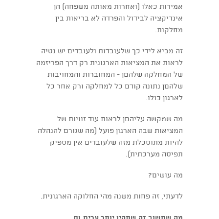
אמירות כאלו (ואחרות מאותה משפחה) הן
אינדיקציה לבידול והפרדה לא בריאות בין
מחלקות.
זה מביא לידי כך שלעובדות ולעובדים יש נטיה
לראות את המציאות הארגונית רק דרך הפריזמה
של המחלקה שלהםן - המחוברות והמחויבות
שלהםן נתונה קודם כל למחלקה ורק אחר כל
לארגון כולו.
מה שמקשה עליהםן לראות עוד זוויות של
המציאות שבה הארגון פועל (מה שגורם להנהלה
להיות מתוסכלת מזה שלעובדים אין מספיק
תפיסה מערכתית).
מה עושים?
לדעתי, זה פחות משנה מהי החלוקה הארגונית.
מה שחשוב זה שתהיו יותר ערים.ות