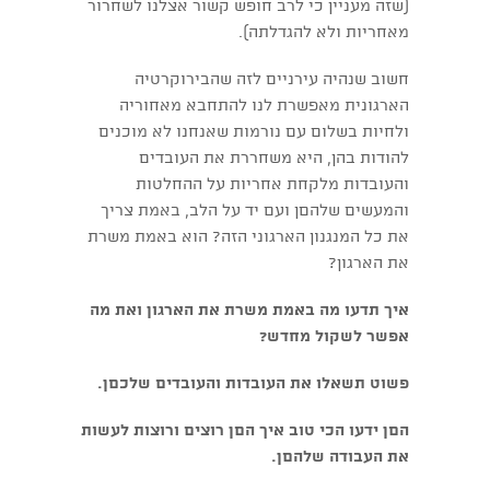
(שזה מעניין כי לרב חופש קשור אצלנו לשחרור
מאחריות ולא להגדלתה).
חשוב שנהיה עירניים לזה שהבירוקרטיה
הארגונית מאפשרת לנו להתחבא מאחוריה
ולחיות בשלום עם נורמות שאנחנו לא מוכנים
להודות בהן, היא משחררת את העובדים
והעובדות מלקחת אחריות על ההחלטות
והמעשים שלהםן ועם יד על הלב, באמת צריך
את כל המנגנון הארגוני הזה? הוא באמת משרת
את הארגון?
איך תדעו מה באמת משרת את הארגון ואת מה
אפשר לשקול מחדש?
פשוט תשאלו את העובדות והעובדים שלכםן.
הםן ידעו הכי טוב איך הםן רוצים ורוצות לעשות
את העבודה שלהםן.