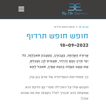
»
3E-Blog
חופש חופש תרדוף
חופש חופש תרדוף
18-09-2022
אֲרוּרָה הָאֲדָמָה, בַּעֲבוּרֶךָ, בְּעִצָּבוֹן תֹּאכְלֶנָּה, כֹּל
יְמֵי חַיֶּיךָ וְקוֹץ וְדַרְדַּר, תַּצְמִיחַ לָךְ; וְאָכַלְתָּ,
אֶת-עֵשֶׂב הַשָּׂדֶה בְּזֵעַת אַפֶּיךָ, תֹּאכַל לֶחֶם
כך מסתיימת האפיזודה של אדם בגן עדן.
העונש שלו על האכילה מפרי עץ הדעת הוא
שמעתה הוא יצטרך לגדל בעצמו את מה שהוא
אוכל.