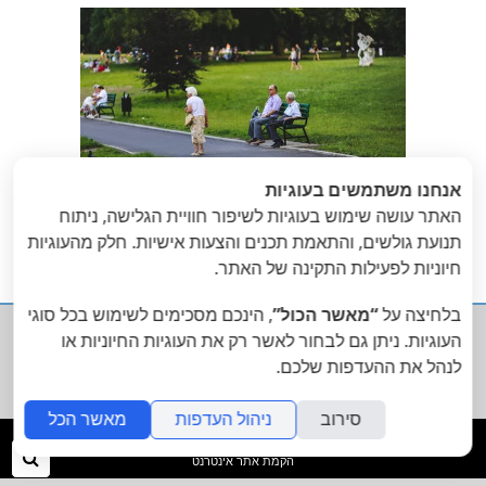
אנחנו משתמשים בעוגיות
האתר עושה שימוש בעוגיות לשיפור חוויית הגלישה, ניתוח
תנועת גולשים, והתאמת תכנים והצעות אישיות. חלק מהעוגיות
«
הבא
: Roles,
הקודם
: פסק זמן,
חיוניות לפעילות התקינה של האתר.
Responsibilities
לא מה שחשבתם!
»
ושאר ירקות
בלחיצה על
“מאשר הכול”
, הינכם מסכימים לשימוש בכל סוגי
העוגיות. ניתן גם לבחור לאשר רק את העוגיות החיוניות או

לנהל את ההעדפות שלכם.
סירוב
ניהול העדפות
מאשר הכל
folyou
חיפ
הקמת אתר אינטרנט